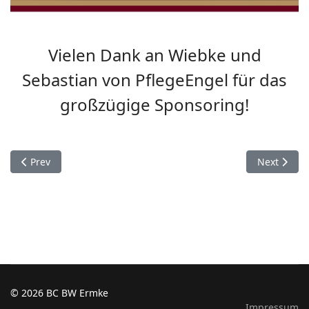
Vielen Dank an Wiebke und
Sebastian von PflegeEngel für das
großzügige Sponsoring!
Previous article: Sportlerball 2025
Next articl
Prev
Next
© 2026 BC BW Ermke
Impressum